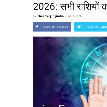
2026: सभी राशियों 
By
Theemergingindia
-
Jul 16, 2026
Share on Facebook
Tweet on Twitt